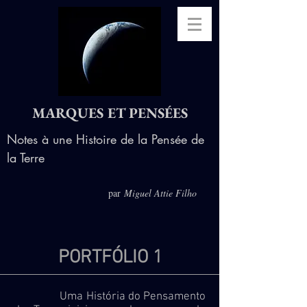
MARQUES ET PENSÉES
Notes à une Histoire de la Pensée de
la Terre
par
Miguel Attie Filho
PORTFÓLIO 1
Uma História do Pensamento