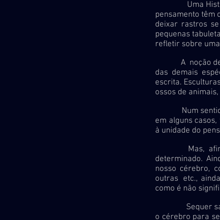
Uma Histó
pensamento têm de
deixar rastros s
pequenas tabuleta
refletir sobre um
A noção de pens
das demais espé
escrita. Escultur
ossos de animais
Num sentido, são
em alguns casos, 
à unidade do pen
Mas, afinal, o
determinado. Ain
nosso cérebro, c
outras etc., ain
como é não signifi
Sequer sabemos 
o cérebro para se