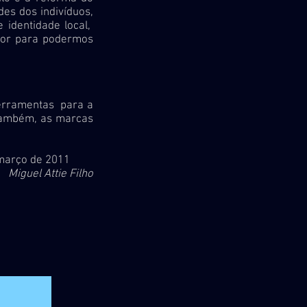
es dos indivíduos,
e identidade local,
ior para podermos
rramentas para a
 também, as marcas
2011
Miguel Attie Filho