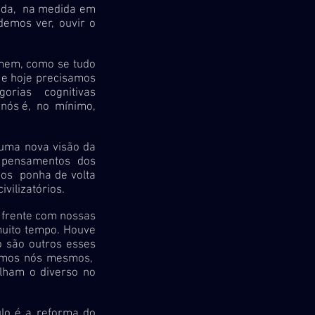
ada, na medida em
demos ver, ouvir o
em, como se tudo
 e hoje precisamos
orias cognitivas
 nós é, no mínimo,
ma nova visão da
 pensamentos dos
os ponha de volta
vilizatórios.
frente com nossas
muito tempo. Houve
 são outros esses
omos nós mesmos,
lham o diverso no
o é a reforma do