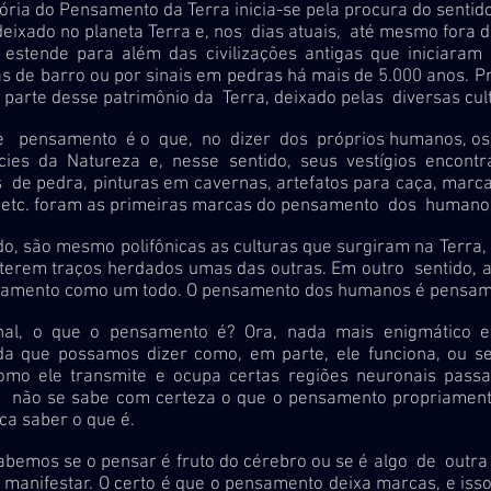
ria do Pensamento da Terra inicia-se pela procura do sentid
ixado no planeta Terra e, nos dias atuais, até mesmo fora d
e estende para além das civilizações antigas que iniciaram
s de barro ou por sinais em pedras há mais de 5.000 anos. 
a parte desse patrimônio da Terra, deixado pelas diversas cul
amento é o que, no dizer dos próprios humanos, os te
cies da Natureza e, nesse sentido, seus vestígios enco
as de pedra, pinturas em cavernas, artefatos para caça, mar
, etc. foram as primeiras marcas do pensamento dos human
 mesmo polifônicas as culturas que surgiram na Terra, 
terem traços herdados umas das outras. Em outro sentido, a 
samento como um todo. O pensamento dos humanos é pensam
 que o pensamento é? Ora, nada mais enigmático e 
da que possamos dizer como, em parte, ele funciona, ou s
omo ele transmite e ocupa certas regiões neuronais passa
da não se sabe com certeza o que o pensamento propriament
ca saber o que é.
se o pensar é fruto do cérebro ou se é algo de outra 
 manifestar. O certo é que o pensamento deixa marcas, e iss