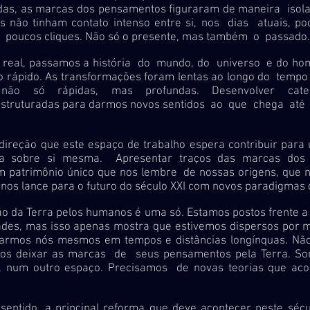
as, as marcas dos pensamentos figuraram de maneira isol
es não tinham contato intenso entre si, nos dias atuais, po
 poucos cliques. Não só o presente, mas também o passado.
 passamos a história do mundo, do universo e do hom
o rápido. As transformações foram lentas ao longo do tempo
 não só rápidas, mas profundas. Desenvolver categ
estruturadas para darmos novos sentidos ao que chega até
 que este espaço de trabalho espera contribuir para u
na sobre si mesma. Apresentar traços das marcas dos
patrimônio único que nos lembre de nossas origens, que n
nos lance para o futuro do século XXI com novos paradigmas ci
 Terra pelos humanos é uma só. Estamos postos frente a 
dades, mas isso apenas mostra que estivemos dispersos por 
armos nós mesmos em tempos e distâncias longínquas. Não
os deixar as marcas de seus pensamentos pela Terra. S
 num outro espaço. Precisamos de novas teorias que aco
 a principal reforma que deve acontecer neste sécul