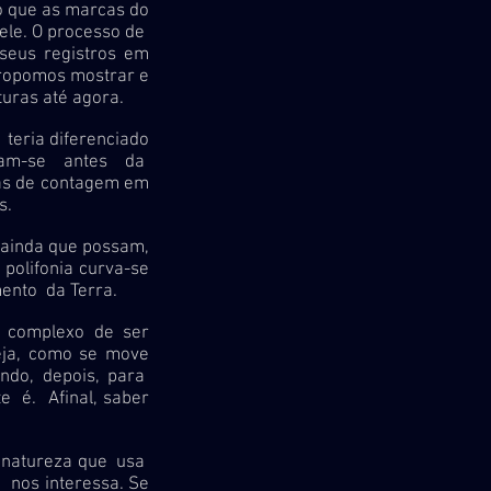
o que as marcas do
ele. O processo de
 seus registros em
Propomos mostrar e
turas até agora.
ria diferenciado
ntram-se antes da
cas de contagem em
os.
ainda que possam,
polifonia curva-se
ento da Terra.
complexo de ser
eja, como se move
ndo, depois, para
e é. Afinal, saber
natureza que usa
o nos interessa.
Se